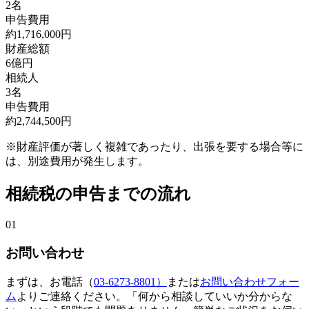
2
名
申告費用
約
1,716,000
円
財産総額
6億
円
相続人
3
名
申告費用
約
2,744,500
円
※財産評価が著しく複雑であったり、出張を要する場合等に
は、別途費用が発生します。
相続税の申告までの流れ
01
お問い合わせ
まずは、お電話（
03-6273-8801）
または
お問い合わせフォー
ム
よりご連絡ください。「何から相談していいか分からな