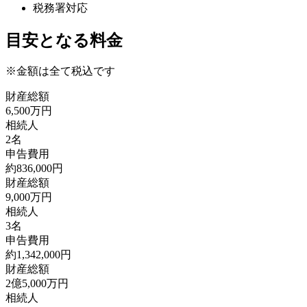
税務署対応
目安となる料金
※金額は全て税込です
財産総額
6,500
万円
相続人
2
名
申告費用
約
836,000
円
財産総額
9,000
万円
相続人
3
名
申告費用
約
1,342,000
円
財産総額
2億5,000
万円
相続人